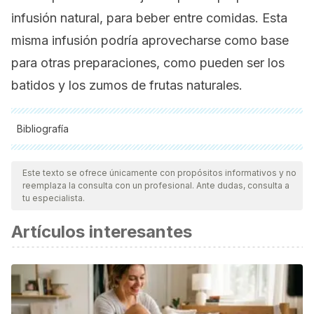
infusión natural, para beber entre comidas. Esta
misma infusión podría aprovecharse como base
para otras preparaciones, como pueden ser los
batidos y los zumos de frutas naturales.
Bibliografía
Todas las fuentes citadas fueron revisadas a profundidad por
nuestro equipo, para asegurar su calidad, confiabilidad,
Este texto se ofrece únicamente con propósitos informativos y no
reemplaza la consulta con un profesional. Ante dudas, consulta a
vigencia y validez.
La bibliografía de este artículo fue
tu especialista.
considerada confiable y de precisión académica o
Artículos interesantes
científica.
Moutzouri, E., Tsimihodimos, V., Rizos, E., & Elisaf, M. (2011).
Prediabetes: To treat or not to treat? European Journal of
Pharmacology.
Chamberlain, J. J., Rhinehart, A. S., Shaefer, C. F., &