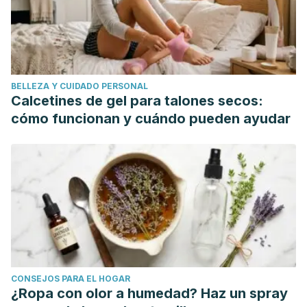
Neuman, A. (2016). Diagnosis and management of diabetes:
Synopsis of the 2016 American diabetes association
standards of medical care in diabetes. Annals of Internal
Medicine.
BELLEZA Y CUIDADO PERSONAL
Ajila, C. M., Naidu, K. A., Bhat, S. G., & Rao, U. J. S. P. (2007).
Calcetines de gel para talones secos:
Bioactive compounds and antioxidant potential of mango
cómo funcionan y cuándo pueden ayudar
peel extract. Food Chemistry.
Masibo, M., & Qian, H. (2008). Major mango polyphenols
and their potential significance to human health.
Comprehensive Reviews in Food Science and Food Safety.
Noratto, G. D., Bertoldi, M. C., Krenek, K., Talcott, S. T.,
Stringheta, P. C., & Mertens-Talcott, S. U. (2010).
Anticarcinogenic effects of polyphenolics from mango
(Mangifera indica) varieties.
Journal of Agricultural and
CONSEJOS PARA EL HOGAR
Food Chemistry
,
58
(7), 4104–4112.
¿Ropa con olor a humedad? Haz un spray