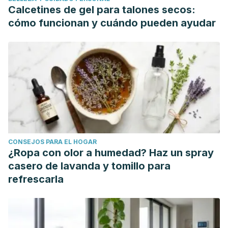
countries: A systematic review and qualitative
Calcetines de gel para talones secos:
metasynthesis.
PLoS Medicine, 16
(5), e1002803.
cómo funcionan y cuándo pueden ayudar
https://doi.org/10.1371/journal.pmed.1002803
Maybin, J. A., & Critchley, H. O. D. (2015). Menstrual
physiology: implications for endometrial pathology and
beyond.
Human Reproduction Update, 21
(6), 748–761.
https://doi.org/10.1093/humupd/dmv038
Mohebbi Dehnavi, Z., Jafarnejad, F., & Sadeghi Goghary, S.
(2018). The effect of 8 weeks aerobic exercise on
severity of physical symptoms of premenstrual syndrome: a
CONSEJOS PARA EL HOGAR
clinical trial study.
BMC Women’s Health, 18
(1).
¿Ropa con olor a humedad? Haz un spray
https://doi.org/10.1186/s12905-018-0565-5
casero de lavanda y tomillo para
Wharton, W., E. Gleason, C., Sandra, O., M. Carlsson, C., &
refrescarla
Asthana, S. (2012). Neurobiological Underpinnings of the
Estrogen - Mood Relationship.
Current Psychiatry Reviews,
8
(3), 247–256.