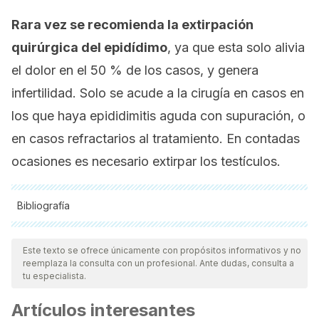
Rara vez se recomienda la extirpación
quirúrgica del epidídimo
, ya que esta solo alivia
el dolor en el 50 % de los casos, y genera
infertilidad. Solo se acude a la cirugía en casos en
los que haya epididimitis aguda con supuración, o
en casos refractarios al tratamiento. En contadas
ocasiones es necesario extirpar los testículos.
Bibliografía
Todas las fuentes citadas fueron revisadas a profundidad por
nuestro equipo, para asegurar su calidad, confiabilidad,
Este texto se ofrece únicamente con propósitos informativos y no
reemplaza la consulta con un profesional. Ante dudas, consulta a
vigencia y validez.
La bibliografía de este artículo fue
tu especialista.
considerada confiable y de precisión académica o
Artículos interesantes
científica.