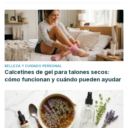
Trojian, T. H., Lishnak, T. S., & Heiman, D. (2009, April 1).
Epididymitis and orchitis: An overview.
American Family
Physician
. American Academy of Family Physicians.
Taylor, S. N. (2015). Epididymitis.
Clinical Infectious
Diseases
,
61
, S770–S773. https://doi.org/10.1093/cid/civ812
Tracy, C. R., Steers, W. D., & Costabile, R. (2008, February).
Diagnosis and Management of Epididymitis.
Urologic Clinics
of North America
. https://doi.org/10.1016/j.ucl.2007.09.013
BELLEZA Y CUIDADO PERSONAL
Michel, V., Pilatz, A., Hedger, M. P., & Meinhardt, A. (2015).
Calcetines de gel para talones secos:
Epididymitis: Revelations at the convergence of clinical and
cómo funcionan y cuándo pueden ayudar
basic sciences. In
Asian Journal of Andrology
(Vol. 17, pp.
756–763). Medknow Publications.
https://doi.org/10.4103/1008-682X.155770
Lai Y, Yu Z, Shi B, Ni L, Liu Y, Yang S. Chronic scrotal pain
caused by Mild Epididymitis:Report of a series of 44
cases.
Pak J Med Sci
. 2014;30(3):638–641.