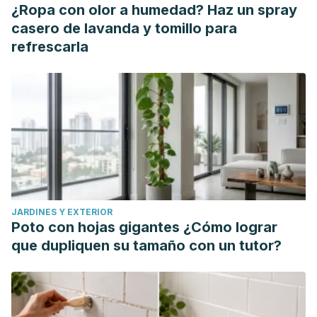
https://journals.lww.com/auajuro/abstract/2021/11000/acute_
¿Ropa con olor a humedad? Haz un spray
Childs, M. L., Lyberger, K., Harris, M., Burke, M., & Mordecai,
casero de lavanda y tomillo para
E. A. (2024). Climate warming is expanding dengue burden
refrescarla
in the Americas and Asia.
medRxiv
, 2024-01.
https://www.medrxiv.org/content/10.1101/2024.01.08.24301015v
Hudnall, M., Reed-Maldonado, A. B., & Lue, T. F. (2017).
Advances in the understanding of priapism.
Translational
andrology and urology
,
6
(2), 199.
https://www.ncbi.nlm.nih.gov/pmc/articles/PMC5422696/
Ingram, A. R., Stillings, S. A., & Jenkins, L. C. (2020). An
update on non-ischemic priapism.
Sexual Medicine
JARDINES Y EXTERIOR
Reviews
,
8
(1), 140-149.
Poto con hojas gigantes ¿Cómo lograr
https://academic.oup.com/smr/article-
que dupliquen su tamaño con un tutor?
abstract/8/1/140/6812658
Sawadogo, H., Kambou, H. W. M., Tougma, W. F., Zoundi, A.
M., Coulibaly, G., & Kaboré, F. A. (2024). Arterial priapism in