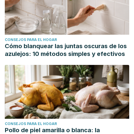
dengue: A case report and literature review.
Urology Case
Reports
, 102683.
https://www.ncbi.nlm.nih.gov/pmc/articles/PMC10884335/
CONSEJOS PARA EL HOGAR
Cómo blanquear las juntas oscuras de los
azulejos: 10 métodos simples y efectivos
CONSEJOS PARA EL HOGAR
Pollo de piel amarilla o blanca: la