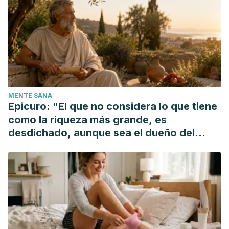
review update.
Trends in Food Science and Technology
.
https://doi.org/10.1016/j.tifs.2014.08.002
Mitchell, C. R. (2009). Rice Starches: Production and
Properties. In
Starch
. https://doi.org/10.1016/B978-0-12-
746275-2.00013-6
Shao, Y., & Bao, J. (2015). Polyphenols in whole rice grain:
MENTE SANA
Genetic diversity and health benefits.
Food Chemistry
.
Epicuro: "El que no considera lo que tiene
https://doi.org/10.1016/j.foodchem.2015.02.027
como la riqueza más grande, es
desdichado, aunque sea el dueño del
mundo"