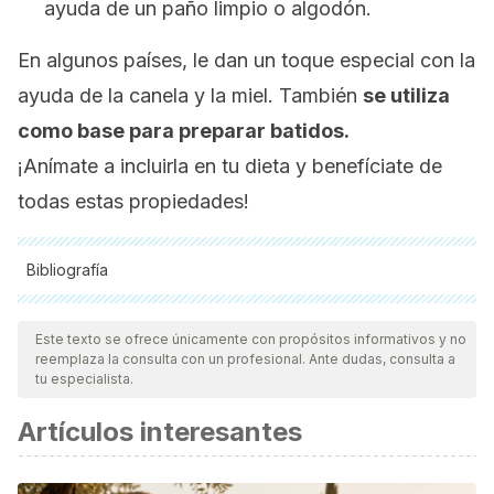
ayuda de un paño limpio o algodón.
En algunos países, le dan un toque especial con la
ayuda de la canela y la miel. También
se utiliza
como base para preparar batidos.
¡Anímate a incluirla en tu dieta y benefíciate de
todas estas propiedades!
Bibliografía
Todas las fuentes citadas fueron revisadas a profundidad por
nuestro equipo, para asegurar su calidad, confiabilidad,
Este texto se ofrece únicamente con propósitos informativos y no
reemplaza la consulta con un profesional. Ante dudas, consulta a
vigencia y validez.
La bibliografía de este artículo fue
tu especialista.
considerada confiable y de precisión académica o
Artículos interesantes
científica.
Burlando, B., & Cornara, L. (2014). Therapeutic properties
of rice constituents and derivatives (Oryza sativa L.): A