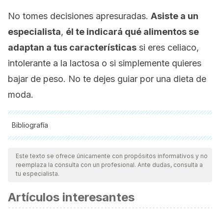
No tomes decisiones apresuradas.
Asiste a un
especialista
,
él te indicará qué alimentos se
adaptan a tus características
si eres celiaco,
intolerante a la lactosa o si simplemente quieres
bajar de peso. No te dejes guiar por una dieta de
moda.
Bibliografía
Todas las fuentes citadas fueron revisadas a profundidad por
nuestro equipo, para asegurar su calidad, confiabilidad,
Este texto se ofrece únicamente con propósitos informativos y no
reemplaza la consulta con un profesional. Ante dudas, consulta a
vigencia y validez.
La bibliografía de este artículo fue
tu especialista.
considerada confiable y de precisión académica o
Artículos interesantes
científica.
Romero Velarde E., Delgado Franco D., García Gutiérrez M.,