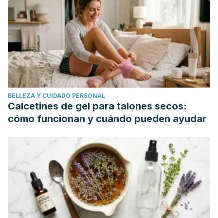
Gurrola Díaz C., et al., The importance of lactose in the
human diet: outcomes of a mexican consensus meeting.
Nutrients, 2019.
Nardocci M., Leclerc BS., Louzada ML., Augusto Monteiro
C., et al., Consumption of ultra processed foods and
obesity in Canada. Can J Public Health, 2019. 110 (1): 4-14.
BELLEZA Y CUIDADO PERSONAL
Calcetines de gel para talones secos:
cómo funcionan y cuándo pueden ayudar