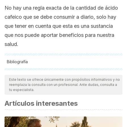
No hay una regla exacta de la cantidad de ácido
cafeico que se debe consumir a diario, solo hay
que tener en cuenta que esta es una sustancia
que nos puede aportar beneficios para nuestra
salud.
Bibliografía
Todas las fuentes citadas fueron revisadas a profundidad por
nuestro equipo, para asegurar su calidad, confiabilidad,
Este texto se ofrece únicamente con propósitos informativos y no
reemplaza la consulta con un profesional. Ante dudas, consulta a
vigencia y validez.
La bibliografía de este artículo fue
tu especialista.
considerada confiable y de precisión académica o
Artículos interesantes
científica.
Gutiérrez Maydata, A. (2002). Café, Antioxidantes y
Protección a la Salud.
MEDISAN
,
6
(4), 72–81.
https://doi.org/10.1523/JNEUROSCI.4498-15.2016