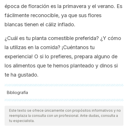
época de floración es la primavera y el verano. Es
fácilmente reconocible, ya que sus flores
blancas tienen el cáliz inflado.
¿Cuál es tu planta comestible preferida? ¿Y cómo
la utilizas en la comida? ¡Cuéntanos tu
experiencia! O si lo prefieres, prepara alguno de
los alimentos que te hemos planteado y dinos si
te ha gustado.
Bibliografía
Todas las fuentes citadas fueron revisadas a profundidad por
nuestro equipo, para asegurar su calidad, confiabilidad,
Este texto se ofrece únicamente con propósitos informativos y no
reemplaza la consulta con un profesional. Ante dudas, consulta a
vigencia y validez.
La bibliografía de este artículo fue
tu especialista.
considerada confiable y de precisión académica o