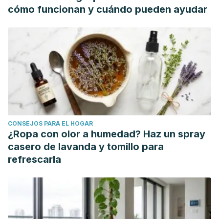
Kaplan SL. Septic arthritis. In: Kliegman RM, Stanton BF, St.
cómo funcionan y cuándo pueden ayudar
Geme JW, Schor NF, eds. Nelson Textbook of Pediatrics.
20th ed. Philadelphia, PA: Elsevier; 2016:chap 685.
CONSEJOS PARA EL HOGAR
¿Ropa con olor a humedad? Haz un spray
casero de lavanda y tomillo para
refrescarla