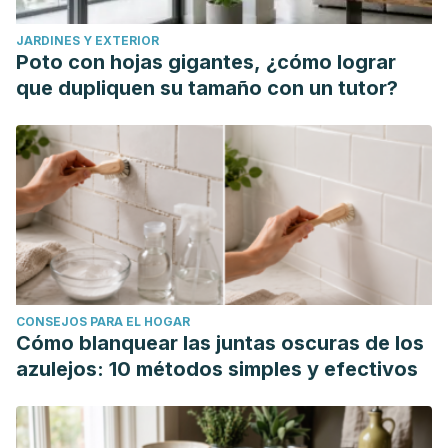
por estreptococo betahemolítico del grupo A."
Anales de
JARDINES Y EXTERIOR
Pediatría
. Vol. 62. No. 5. Elsevier Doyma, 2005.
Poto con hojas gigantes, ¿cómo lograr
Movilla, Roberto Ortiz. "Balanopostitis y dermatitis perianal
que dupliquen su tamaño con un tutor?
estreptocócica. Una asociación a tener en
cuenta."
Pediatría rural y extrahospitalaria
41.394 (2011):
271-274.
Puñales Medel, Iraida, et al. "Etiología bacteriana de la
infección urinaria en niños."
Revista Cubana de Medicina
General Integral
28.4 (2012): 620-629.
Betancourth-Alvarenga, J. E., et al. "Correlación clínica e
inmunohistoquímica de la balanitis xerotica obliterans."
Cir
CONSEJOS PARA EL HOGAR
Pediatr
30 (2017): 211-5.
Cómo blanquear las juntas oscuras de los
azulejos: 10 métodos simples y efectivos