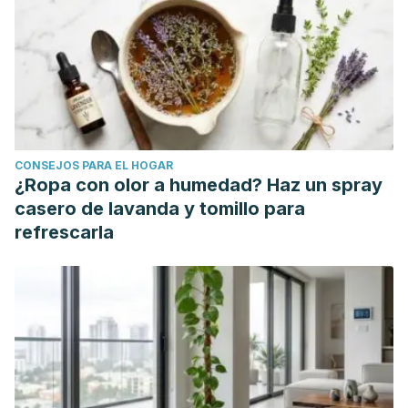
Casacó, B. (2008). Necesidad de circuncisión o dilatación
del prepucio: Estudio de 1.200 niños. Archivos Españoles
de Urología (Ed. impresa), 61(6), 699-704.
Maguiña-Vargas, C., Ugarte-Gil, C. A., & Montiel, M. (2006).
Uso adecuado y racional de los antibióticos. Acta Médica
Peruana, 23(1), 15-20.
CONSEJOS PARA EL HOGAR
Boer, M., & de Bariloche, D. S. C. (2014). Balanitis xerótica
¿Ropa con olor a humedad? Haz un spray
obliterante: aplicación local de esteroides y antibióticos
casero de lavanda y tomillo para
para la conservación prepucial en niños. Resultados
refrescarla
alejados.
Chaves, Michelle Oconitrillo. "Fimosis en niños."
Revista
Médica de Costa Rica y Centroamérica
73.619 (2016): 261-
263.
Scher, Dres P., et al. "Prevalencia de la balanitis xerótica
obliterante en la población pediátrica."
Cruz-Rojo, J. "Dermatitis perianal, fisuras y balanopostitis