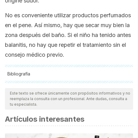
origine sudor.
No es conveniente utilizar productos perfumados
en el pene. Así mismo, hay que secar muy bien la
zona después del baño. Si el niño ha tenido antes
balanitis, no hay que repetir el tratamiento sin el
consejo médico previo.
Bibliografía
Todas las fuentes citadas fueron revisadas a profundidad por
nuestro equipo, para asegurar su calidad, confiabilidad,
Este texto se ofrece únicamente con propósitos informativos y no
reemplaza la consulta con un profesional. Ante dudas, consulta a
vigencia y validez.
La bibliografía de este artículo fue
tu especialista.
considerada confiable y de precisión académica o
Artículos interesantes
científica.
Morales Concepción, J. C., González Fernández, P.,
Morales Aránegui, A., Guerra Rodríguez, M., & Mora