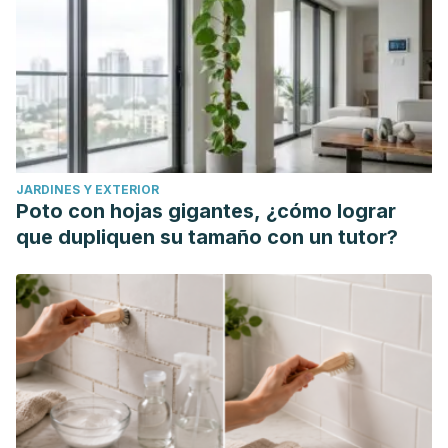
[Internet]. 2014;87(5):949-959. Recuperado de:
https://www.redalyc.org/articulo.oa?id=551757255019
Herbert J. No diga sí cuando quiera decir no. España:
Penguin Random House; 2017.
Naranjo Pereira, María Luisa, Relaciones interpersonales
adecuadas mediante una comunicación y conducta
asertivas. Revista Electrónica "Actualidades Investigativas
JARDINES Y EXTERIOR
en Educación" [Internet]. 2008;8(1):1-27. Recuperado de:
Poto con hojas gigantes, ¿cómo lograr
https://www.redalyc.org/articulo.oa?id=44780111
que dupliquen su tamaño con un tutor?