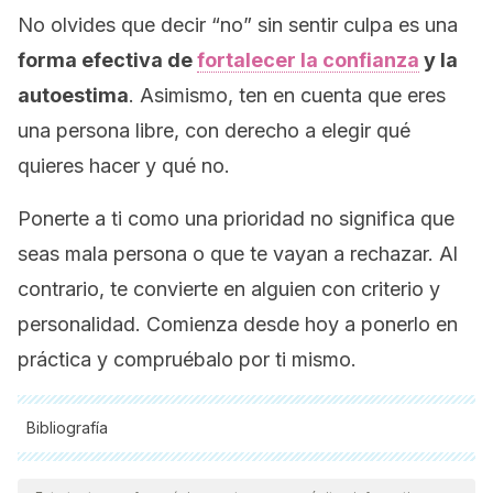
No olvides que decir “no” sin sentir culpa es una
forma efectiva de
fortalecer la confianza
y la
autoestima
. Asimismo, ten en cuenta que eres
una persona libre, con derecho a elegir qué
quieres hacer y qué no.
Ponerte a ti como una prioridad no significa que
seas mala persona o que te vayan a rechazar. Al
contrario, te convierte en alguien con criterio y
personalidad. Comienza desde hoy a ponerlo en
práctica y compruébalo por ti mismo.
Bibliografía
Todas las fuentes citadas fueron revisadas a profundidad por
nuestro equipo, para asegurar su calidad, confiabilidad,