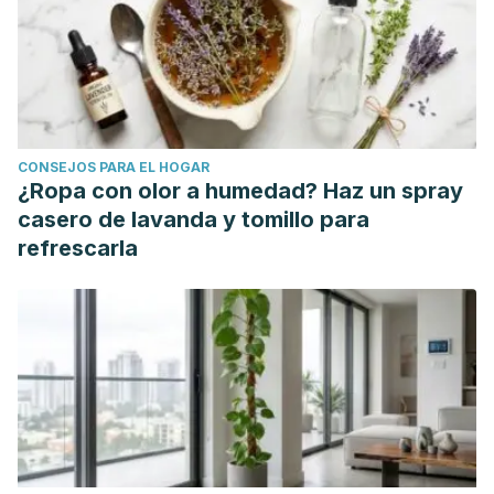
script=sci_arttext&pid=S0212-71992001000400010
La homocisteína como factor de riesgo cardiovascular |
Medicina Integral. (n.d.). Retrieved December 14, 2020,
from https://www.elsevier.es/es-revista-medicina-integral-
63-articulo-la-homocisteina-como-factor-riesgo-10022224
CONSEJOS PARA EL HOGAR
Homocisteína Alta - Western New York Urology Associates,
¿Ropa con olor a humedad? Haz un spray
LLC. (n.d.). Retrieved December 14, 2020, from
casero de lavanda y tomillo para
https://www.wnyurology.com/content.aspx?
refrescarla
chunkiid=126668
Laris, María del Rosario, et al. "El colesterol HDL:¿ un nuevo
objetivo terapéutico en el manejo de las dislipidemias y la
ateroesclerosis?."
Revista médica de Chile
133.7 (2005):
823-832.
Varela-Moreiras, G., JMa Escudero, and E. Alonso-Aperte.
"Homocisteína, vitaminas relacionadas y estilos de vida en
personas de edad avanzada: estudio SÉNECA."
Nutricion