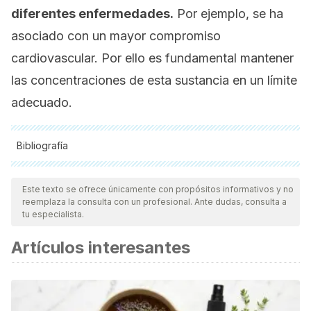
diferentes enfermedades.
Por ejemplo, se ha
asociado con un mayor compromiso
cardiovascular. Por ello es fundamental mantener
las concentraciones de esta sustancia en un límite
adecuado.
Bibliografía
Todas las fuentes citadas fueron revisadas a profundidad por
nuestro equipo, para asegurar su calidad, confiabilidad,
Este texto se ofrece únicamente con propósitos informativos y no
reemplaza la consulta con un profesional. Ante dudas, consulta a
vigencia y validez.
La bibliografía de este artículo fue
tu especialista.
considerada confiable y de precisión académica o
Artículos interesantes
científica.
La homocisteína: ¿El factor de riesgo cardiovascular del
próximo milenio? (n.d.). Retrieved December 14, 2020,
from http://scielo.isciii.es/scielo.php?