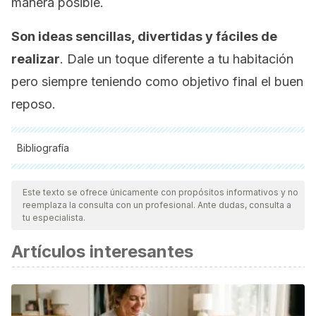
manera posible.
Son ideas sencillas, divertidas y fáciles de
realizar
. Dale un toque diferente a tu habitación
pero siempre teniendo como objetivo final el buen
reposo.
Bibliografía
Todas las fuentes citadas fueron revisadas a profundidad por
nuestro equipo, para asegurar su calidad, confiabilidad,
Este texto se ofrece únicamente con propósitos informativos y no
reemplaza la consulta con un profesional. Ante dudas, consulta a
vigencia y validez.
La bibliografía de este artículo fue
tu especialista.
considerada confiable y de precisión académica o
Artículos interesantes
científica.
Vaivasuata. (2013). Diferencia entre diseño interior y
decoración interior.
マイケル I.ノートン. (2009). IKEA効果：努力と執着の関係.