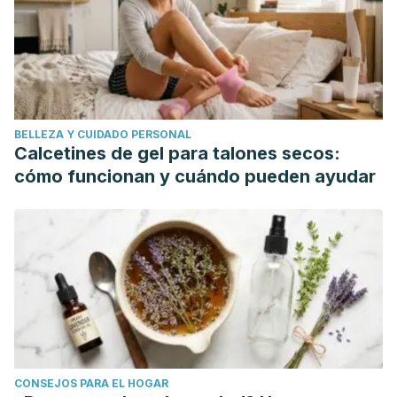
Harvard Business Review.
Eeckhout, P. (2003). Diseño arquitectónico, patrones de
ocupación y formas de poder en Pachacamac, Costa
central del Perú. Revista Española de Antropología
Americana.
https://doi.org/-
BELLEZA Y CUIDADO PERSONAL
Calcetines de gel para talones secos:
cómo funcionan y cuándo pueden ayudar
CONSEJOS PARA EL HOGAR