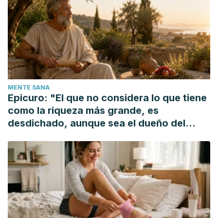
Samuel Babu A., Kumar Veluswamy S., Arena R., Guazzi M.
& Lavie C.J. Virgin coconut oil and his potential
cardioprotective effects. Postgraduate Medecinem Volume
126, Issue 7.
Boateng L., Ansong R. , Owusu WB. & Steiner-Asiedu M.
Coconut oil and palm oil’s role in nutrition, health and
MENTE SANA
national development: A review. Ghana Med J 2016
Epicuro: "El que no considera lo que tiene
Sep;50(3):189-196.
como la riqueza más grande, es
The Ceylon Medical Journal. Coconut fats. Volumen 51, No.
desdichado, aunque sea el dueño del
2, December 2006.
mundo"