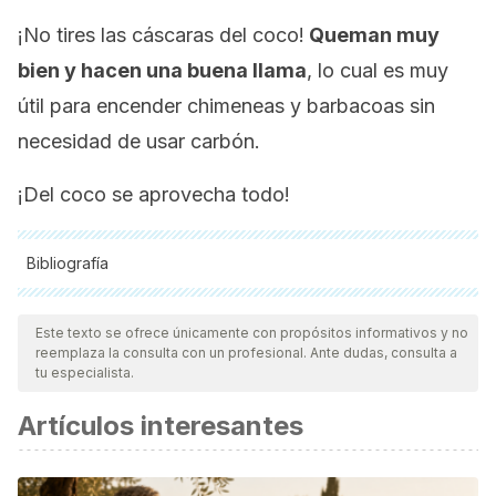
¡No tires las cáscaras del coco!
Queman muy
bien y hacen una buena llama
, lo cual es muy
útil para encender chimeneas y barbacoas sin
necesidad de usar carbón.
¡Del coco se aprovecha todo!
Bibliografía
Todas las fuentes citadas fueron revisadas a profundidad por
nuestro equipo, para asegurar su calidad, confiabilidad,
Este texto se ofrece únicamente con propósitos informativos y no
reemplaza la consulta con un profesional. Ante dudas, consulta a
vigencia y validez.
La bibliografía de este artículo fue
tu especialista.
considerada confiable y de precisión académica o
Artículos interesantes
científica.
Lockyer S. & Stanner S. Coconut oil- a nutty idea? Britisch
Nutrition Foundation
Nutrition Bulletin
, 41, 42-54.