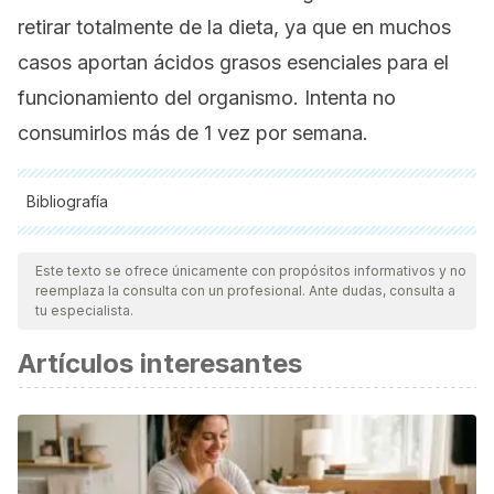
retirar totalmente de la dieta, ya que en muchos
casos aportan ácidos grasos esenciales para el
funcionamiento del organismo. Intenta no
consumirlos más de 1 vez por semana.
Bibliografía
Todas las fuentes citadas fueron revisadas a profundidad por
nuestro equipo, para asegurar su calidad, confiabilidad,
Este texto se ofrece únicamente con propósitos informativos y no
reemplaza la consulta con un profesional. Ante dudas, consulta a
vigencia y validez.
La bibliografía de este artículo fue
tu especialista.
considerada confiable y de precisión académica o
Artículos interesantes
científica.
Raimann, X., Rodríguez, L., Chávez, P., & Torrejón, C.
(2014). Mercurio en pescados y su importancia en la salud.
Revista médica de Chile
,
142
(9), 1174-1180
Mori TA., Marine OMEGA 3 fatty acids in the prevention of