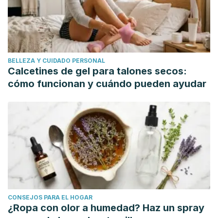
cardiovascular disease. Fitoterapia, 2017. 123: 51-58.
Blesso CN., Fernandez ML., Dietary cholesterol, serum
lipids, and heart disease: are eggs working for or against
you? Nutrients, 2018.
BELLEZA Y CUIDADO PERSONAL
Calcetines de gel para talones secos:
cómo funcionan y cuándo pueden ayudar
CONSEJOS PARA EL HOGAR
¿Ropa con olor a humedad? Haz un spray