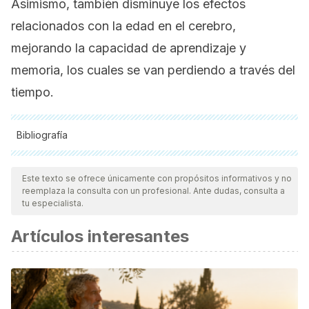
Asimismo, también disminuye los efectos
relacionados con la edad en el cerebro,
mejorando la capacidad de aprendizaje y
memoria, los cuales se van perdiendo a través del
tiempo.
Bibliografía
Todas las fuentes citadas fueron revisadas a profundidad por
nuestro equipo, para asegurar su calidad, confiabilidad,
Este texto se ofrece únicamente con propósitos informativos y no
reemplaza la consulta con un profesional. Ante dudas, consulta a
vigencia y validez.
La bibliografía de este artículo fue
tu especialista.
considerada confiable y de precisión académica o
Artículos interesantes
científica.
Menezes, C. B., & Dell’Aglio, D. D. (2009). Por que meditar?
A experiência subjetiva da prática de meditação.
Psicologia Em Estudo
. https://doi.org/10.1590/S1413-