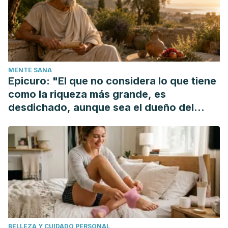
73722009000300018
Gil Martínez, J., Barreto Martín, M. P., & Montoya Castilla, I.
(2010). Mejora de las capacidades de “atención plena” y
reducción de síntomas psicopatológicos con mindfulness.
Informació Psicològica
.
MENTE SANA
André, C. (2012).
Meditar día a día : 25 lecciones para vivir
Epicuro: "El que no considera lo que tiene
con mindfulness
.
Kairós
.
como la riqueza más grande, es
desdichado, aunque sea el dueño del
mundo"
BELLEZA Y CUIDADO PERSONAL