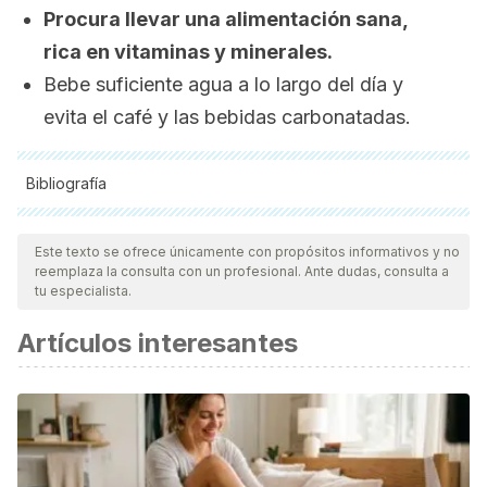
Procura llevar una alimentación sana,
rica en vitaminas y minerales.
Bebe suficiente agua a lo largo del día y
evita el café y las bebidas carbonatadas.
Bibliografía
Todas las fuentes citadas fueron revisadas a profundidad por
nuestro equipo, para asegurar su calidad, confiabilidad,
Este texto se ofrece únicamente con propósitos informativos y no
reemplaza la consulta con un profesional. Ante dudas, consulta a
vigencia y validez.
La bibliografía de este artículo fue
tu especialista.
considerada confiable y de precisión académica o
Artículos interesantes
científica.
Mora, O. (2003). Ácido Láurico : Componente Bioactivo Del
Aceite De Palmiste.
Palmas
,
24
(1), 79–83.
https://www.mendeley.com/catalogue/%C3%A1cido-
l%C3%A1urico-componente-bioactivo-del-aceite-palmiste/