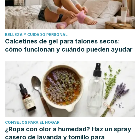
Oil pulling for maintaining oral hygiene – A review (2017).
Vagish Kumar L. Shanbhag.
https://www.ncbi.nlm.nih.gov/pmc/articles/PMC5198813/?
report=classic
BELLEZA Y CUIDADO PERSONAL
Effect of coconut oil in plaque related gingivitis — A
Calcetines de gel para talones secos:
preliminary report (2015).Faizal C. Peedikayil, Prathima
cómo funcionan y cuándo pueden ayudar
Sreenivasan and Arun Narayanan.
https://www.ncbi.nlm.nih.gov/pmc/articles/PMC4382606/
CONSEJOS PARA EL HOGAR
¿Ropa con olor a humedad? Haz un spray
casero de lavanda y tomillo para