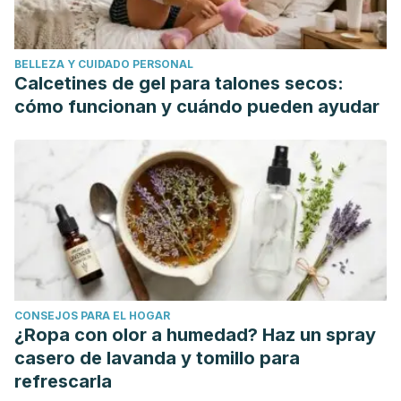
high school graduation rate: Trends and levels. Review of
Economics and Statistics.
BELLEZA Y CUIDADO PERSONAL
https://doi.org/10.1162/rest.2010.12366
Calcetines de gel para talones secos:
Ayala, R. (1996). Para ver y sentir la luz. ENTREMUROS.
cómo funcionan y cuándo pueden ayudar
CONSEJOS PARA EL HOGAR
¿Ropa con olor a humedad? Haz un spray
casero de lavanda y tomillo para
refrescarla