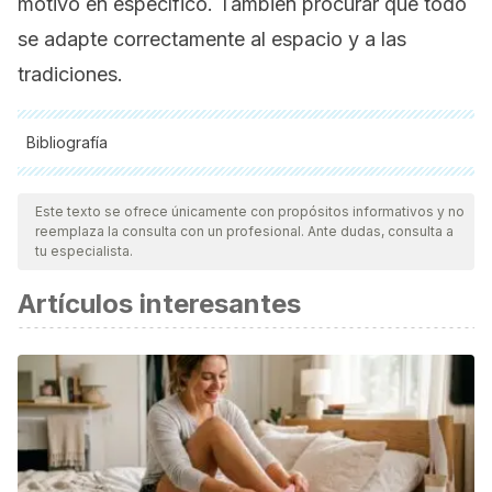
motivo en específico. También procurar que todo
se adapte correctamente al espacio y a las
tradiciones.
Bibliografía
Todas las fuentes citadas fueron revisadas a profundidad por
nuestro equipo, para asegurar su calidad, confiabilidad,
Este texto se ofrece únicamente con propósitos informativos y no
reemplaza la consulta con un profesional. Ante dudas, consulta a
vigencia y validez.
La bibliografía de este artículo fue
tu especialista.
considerada confiable y de precisión académica o
Artículos interesantes
científica.
Barrueta, M. (1994). !Fiesta! Hispania.
https://doi.org/10.1007/s00112-010-2327-9
Updike, P. (1989). Graduation. Image: The Journal of
Nursing Scholarship. https://doi.org/10.1111/j.1547-
5069.1989.tb00155.x
Heckman, J. J., & LaFontaine, P. A. (2010). The American