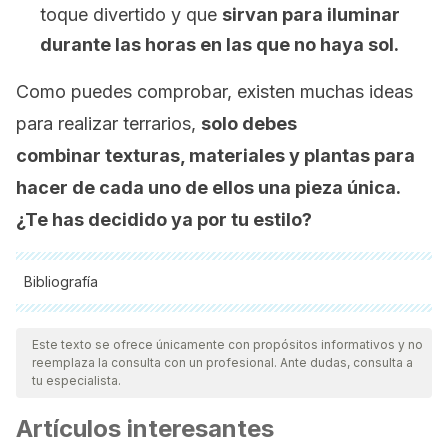
toque divertido y que
sirvan para iluminar
durante las horas en las que no haya sol.
Como puedes comprobar, existen muchas ideas
para realizar terrarios,
solo debes
combinar texturas, materiales y plantas para
hacer de cada uno de ellos una pieza única.
¿Te has decidido ya por tu estilo?
Bibliografía
Todas las fuentes citadas fueron revisadas a profundidad por
nuestro equipo, para asegurar su calidad, confiabilidad,
Este texto se ofrece únicamente con propósitos informativos y no
reemplaza la consulta con un profesional. Ante dudas, consulta a
vigencia y validez.
La bibliografía de este artículo fue
tu especialista.
considerada confiable y de precisión académica o
Artículos interesantes
científica.