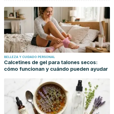
Dauner, EnriqueF.
El Terrario Fácil
. De Vecchi.
Legates, T. A., Fernandez, D. C., & Hattar, S. (2014). Light as
a central modulator of circadian rhythms, sleep and affect.
Nature Reviews Neuroscience.
https://doi.org/10.1038/nrn3743
BELLEZA Y CUIDADO PERSONAL
Calcetines de gel para talones secos:
cómo funcionan y cuándo pueden ayudar