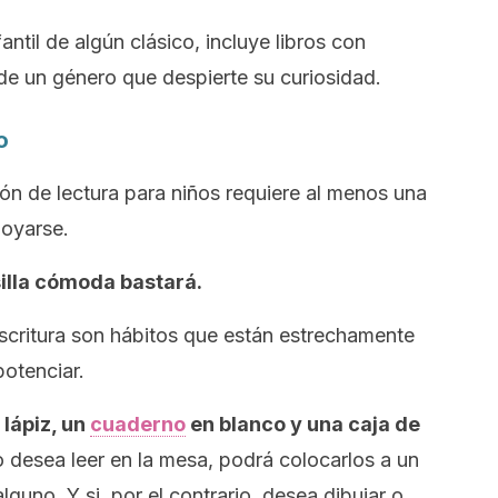
antil de algún clásico, incluye libros con
 de un género que despierte su curiosidad.
o
ón de lectura para niños requiere al menos una
poyarse.
illa cómoda bastará.
scritura son hábitos que están estrechamente
potenciar.
 lápiz, un
cuaderno
en blanco y una caja de
o desea leer en la mesa, podrá colocarlos a un
guno. Y si, por el contrario, desea dibujar o