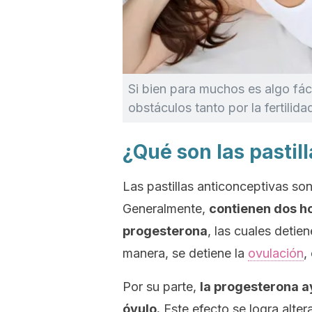
Si bien para muchos es algo fác
obstáculos tanto por la fertilid
¿Qué son las pastil
Las pastillas anticonceptivas so
Generalmente,
contienen dos h
progesterona
, las cuales detie
manera, se detiene la
ovulación
,
Por su parte,
la progesterona a
óvulo.
Este efecto se logra alte