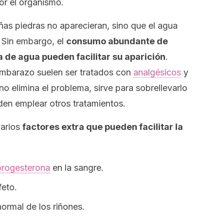
or el organismo.
as piedras no aparecieran, sino que el agua
. Sin embargo, el
consumo abundante de
a de agua pueden facilitar su aparición
.
 embarazo suelen ser tratados con
analgésicos
y
 elimina el problema, sirve para sobrellevarlo
den emplear otros tratamientos.
varios
factores extra que pueden facilitar la
progesterona
en la sangre.
feto.
normal de los riñones.