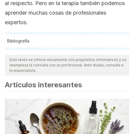
al respecto. Pero en la terapia también podemos
aprender muchas cosas de profesionales
expertos.
Bibliografía
Todas las fuentes citadas fueron revisadas a profundidad por
nuestro equipo, para asegurar su calidad, confiabilidad,
Este texto se ofrece únicamente con propósitos informativos y no
reemplaza la consulta con un profesional. Ante dudas, consulta a
vigencia y validez.
La bibliografía de este artículo fue
tu especialista.
considerada confiable y de precisión académica o
Artículos interesantes
científica.
Alcántara Zavala, E. & Amuchástegui Herrera, A. (2009).
Terapia sexual y normalización: significados del malestar
sexual en mujeres y hombres diagnosticados con
disfunción sexual.
Physis Revista de Saúde Coletiva
, vol. 19
(3), 591-615.