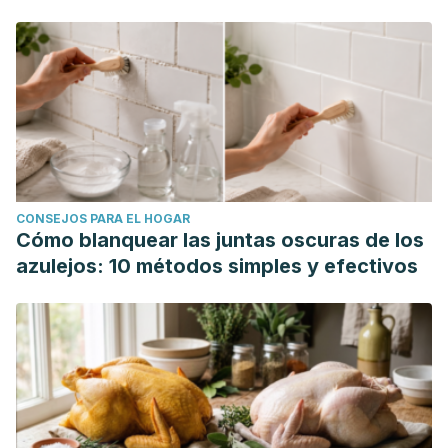
Lankford, A. (2021). A sexual frustration theory of
aggression, violence, and crime.
Journal of Criminal
Justice,
vol. 77,
101865.
https://www.sciencedirect.com/science/article/abs/pii/S00
Manzo, C., & Yulis, C. (2004). Actualizaciones en terapia
sexual.
Terapia Psicológica
, vol. 22(2), pp. 193-203.
https://www.redalyc.org/pdf/785/78522211.pdf
Valero Aguayo, L. & Bernet Carrero, J. (2015). Tratamiento
CONSEJOS PARA EL HOGAR
de un caso de disfunción eréctil mediante terapia de
Cómo blanquear las juntas oscuras de los
pareja y terapia sexual.
Escritos de Psicología (Internet)
,
azulejos: 10 métodos simples y efectivos
8
(3), 48-57.
https://scielo.isciii.es/scielo.php?pid=S1989-
38092015000300007&script=sci_arttext&tlng=pt