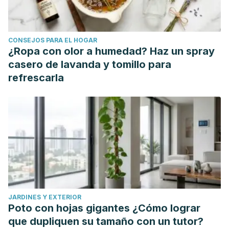
https://www.scielosp.org/pdf/physis/v19n3/a03v19n3.pdf
Bados López, A. & García Grau, E. (2010).
La Técnica de la
reestructuración cognitiva
. Universitat de Barcelona.
CONSEJOS PARA EL HOGAR
https://diposit.ub.edu/dspace/handle/2445/12302?
¿Ropa con olor a humedad? Haz un spray
mode=full
casero de lavanda y tomillo para
Blanco, E., Duany-Navarro, A. & Rojas-Zuasnábar, L. (2016).
refrescarla
Trastorno de deseo sexual hipoactivo femenino y
masculino.
Revista Sexología y Sociedad
, vol. 22(2).
https://revsexologiaysociedad.sld.cu/index.php/sexologiayso
Diez Arresea, S. (2012). Focalización sensorial y marco
sexológico.
Revista española de sexología
, vol. 170.
https://www.academia.edu/download/37358027/Focalizacion_
Labrador, F. J., & Crespo, M. (2001). Tratamientos
psicológicos eficaces para las disfunciones sexuales.
JARDINES Y EXTERIOR
Psicothema
,
13
(3), 428–441.
Poto con hojas gigantes ¿Cómo lograr
https://reunido.uniovi.es/index.php/PST/article/view/7896
que dupliquen su tamaño con un tutor?