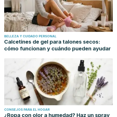
the Discourse of Species.
Windows to the Sun: DH
Lawrence's" Thought-Adventure," edited by Earl Ingersoll
and Virginia Hyde
, 69-98.
Welz, C. (2008). Love as gift and self-sacrifice.
BELLEZA Y CUIDADO PERSONAL
Calcetines de gel para talones secos:
cómo funcionan y cuándo pueden ayudar
CONSEJOS PARA EL HOGAR
¿Ropa con olor a humedad? Haz un spray