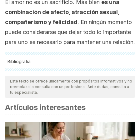
El amor no es un sacrificio. Más bien
es una
combinación de afecto, atracción sexual,
compañerismo y felicidad
. En ningún momento
puede considerarse que dejar todo lo importante
para uno es necesario para mantener una relación.
Bibliografía
Todas las fuentes citadas fueron revisadas a profundidad por
nuestro equipo, para asegurar su calidad, confiabilidad,
Este texto se ofrece únicamente con propósitos informativos y no
reemplaza la consulta con un profesional. Ante dudas, consulta a
vigencia y validez.
La bibliografía de este artículo fue
tu especialista.
considerada confiable y de precisión académica o
Artículos interesantes
científica.
Hewat, S. (2008). Love as Sacrifice.
Making sense of AIDS:
Culture, sexuality, and power in Melanesia
, 150-167.
Doherty, G. (2009). Women in Love: Sacrifice, Sadism, and