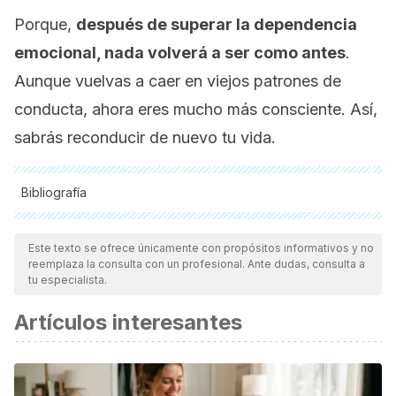
Porque,
después de superar la dependencia
emocional, nada volverá a ser como antes
.
Aunque vuelvas a caer en viejos patrones de
conducta, ahora eres mucho más consciente. Así,
sabrás reconducir de nuevo tu vida.
Bibliografía
Todas las fuentes citadas fueron revisadas a profundidad por
nuestro equipo, para asegurar su calidad, confiabilidad,
Este texto se ofrece únicamente con propósitos informativos y no
reemplaza la consulta con un profesional. Ante dudas, consulta a
vigencia y validez.
La bibliografía de este artículo fue
tu especialista.
considerada confiable y de precisión académica o
Artículos interesantes
científica.
Estévez, A., Chávez-Vera, M. D., Momeñe, J., Olave, L.,
Vázquez, D., & Iruarrizaga, I. (2018). The role of emotional
dependence in the relationship between attachment and