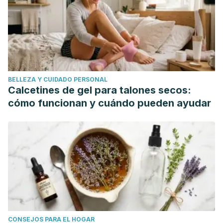
impulsive behavior.
Sola, L. (2019).
No self-love-from emotional dependence
to codependence
. Punto Rojo Libros.
Aiquipa Tello, J. J., & Song Suárez, N. M. (2018). Couple
emotional dependence as a risk factor in the consumption
BELLEZA Y CUIDADO PERSONAL
of psychoactive substances in women.
Int J Fam Commun
Calcetines de gel para talones secos:
Med
,
2
(4), 165-171.
cómo funcionan y cuándo pueden ayudar
CONSEJOS PARA EL HOGAR