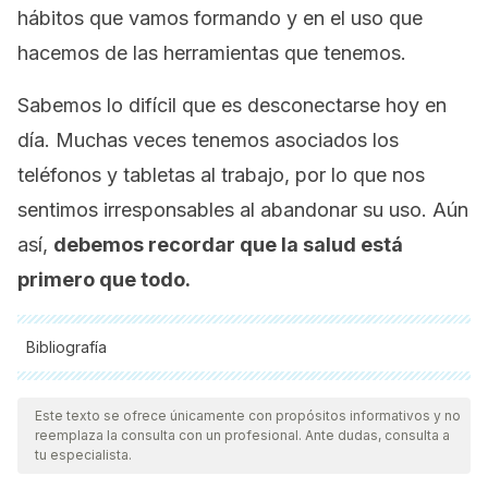
hábitos que vamos formando y en el uso que
hacemos de las herramientas que tenemos.
Sabemos lo difícil que es desconectarse hoy en
día. Muchas veces tenemos asociados los
teléfonos y tabletas al trabajo, por lo que nos
sentimos irresponsables al abandonar su uso. Aún
así,
debemos recordar que la salud está
primero que todo.
Bibliografía
Todas las fuentes citadas fueron revisadas a profundidad por
nuestro equipo, para asegurar su calidad, confiabilidad,
Este texto se ofrece únicamente con propósitos informativos y no
reemplaza la consulta con un profesional. Ante dudas, consulta a
vigencia y validez.
La bibliografía de este artículo fue
tu especialista.
considerada confiable y de precisión académica o