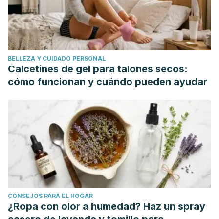
https://scielo.conicyt.cl/pdf/rmc/v145n4/art06.pdf
Skelton, Dawn. (2001). Effects of physical activity on
postural stability. Age and ageing. 30 Suppl 4. 33-9.
10.1093/ageing/30.suppl_4.33.
BELLEZA Y CUIDADO PERSONAL
Calcetines de gel para talones secos:
cómo funcionan y cuándo pueden ayudar
CONSEJOS PARA EL HOGAR
¿Ropa con olor a humedad? Haz un spray