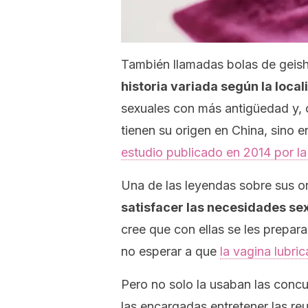
También llamadas bolas de geis
historia variada según la local
sexuales con más antigüedad y, c
tienen su origen en China, sino 
estudio publicado en 2014 por l
Una de las leyendas sobre sus o
satisfacer las necesidades se
cree que con ellas se les prepar
no esperar a que
la vagina lubric
Pero no solo la usaban las concu
las encargadas entretener las reu