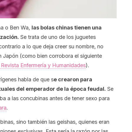
ha o Ben Wa,
las bolas chinas tienen una
ización.
Se trata de uno de los juguetes
ontrario a lo que deja creer su nombre, no
en Japón (como bien corrobora el siguiente
a
Revista Enfermería y Humanidades
).
rígenes habla de que s
e crearon para
xuales del emperador de la época feudal.
Se
aba a las concubinas antes de tener sexo para
ara
.
binas, sino también las geishas, quienes eran
niones exclusivas. Esta sería la razón por las