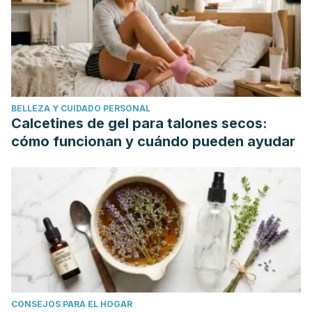
Jeanette, G., & Aponte, R. (2014). Estudio de los roles de
seducción según género en jóvenes universitarios entre
los 17 y 28 años en Bogotá *.
Mora
.
BELLEZA Y CUIDADO PERSONAL
Calcetines de gel para talones secos:
cómo funcionan y cuándo pueden ayudar
CONSEJOS PARA EL HOGAR