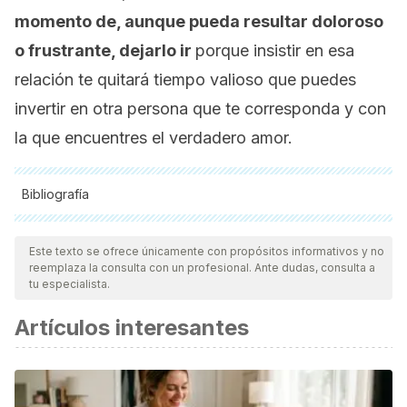
momento de, aunque pueda resultar doloroso
o frustrante, dejarlo ir
porque insistir en esa
relación te quitará tiempo valioso que puedes
invertir en otra persona que te corresponda y con
la que encuentres el verdadero amor.
Bibliografía
Todas las fuentes citadas fueron revisadas a profundidad por
nuestro equipo, para asegurar su calidad, confiabilidad,
Este texto se ofrece únicamente con propósitos informativos y no
reemplaza la consulta con un profesional. Ante dudas, consulta a
vigencia y validez.
La bibliografía de este artículo fue
tu especialista.
considerada confiable y de precisión académica o
Artículos interesantes
científica.
Balaguer Prestes, R. (2005). Amor online: refugios,
resistencias e inicios posmodernos.
Textos de La
CiberSociedad
.