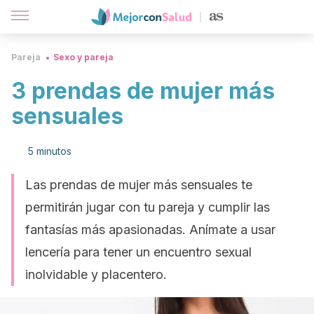
Pareja
Sexo y pareja
3 prendas de mujer más
sensuales
5 minutos
Las prendas de mujer más sensuales te
permitirán jugar con tu pareja y cumplir las
fantasías más apasionadas. Anímate a usar
lencería para tener un encuentro sexual
inolvidable y placentero.