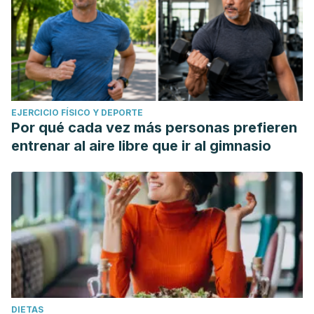
EJERCICIO FÍSICO Y DEPORTE
Por qué cada vez más personas prefieren
entrenar al aire libre que ir al gimnasio
DIETAS