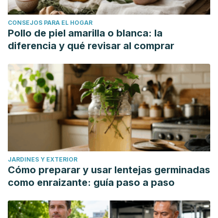
CONSEJOS PARA EL HOGAR
Pollo de piel amarilla o blanca: la
diferencia y qué revisar al comprar
JARDINES Y EXTERIOR
Cómo preparar y usar lentejas germinadas
como enraizante: guía paso a paso