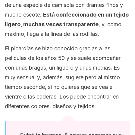
de una especie de camisola con tirantes finos y
mucho escote.
Está confeccionado en un tejido
ligero, muchas veces transparente
, y, como
máximo, llega a la línea de las rodillas.
El picardías se hizo conocido gracias a las
películas de los años 50 y se suele acompañar
con unas bragas, un liguero y unas medias. Es
muy sensual y, además, sugiere pero al mismo
tiempo esconde, si no quieres que se vea el
vientre o las caderas. Los puede encontrar en
diferentes colores, diseños y tejidos.