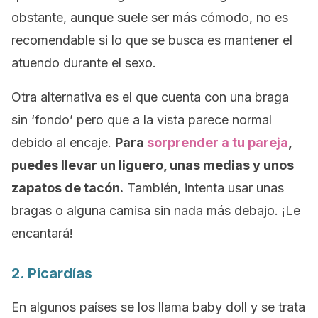
obstante, aunque suele ser más cómodo, no es
recomendable si lo que se busca es mantener el
atuendo durante el sexo.
Otra alternativa es el que cuenta con una braga
sin ‘fondo’ pero que a la vista parece normal
debido al encaje.
Para
sorprender a tu pareja
,
puedes llevar un liguero, unas medias y unos
zapatos de tacón.
También, intenta usar unas
bragas o alguna camisa sin nada más debajo. ¡Le
encantará!
2. Picardías
En algunos países se los llama
baby doll
y se trata