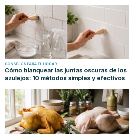
CONSEJOS PARA EL HOGAR
Cómo blanquear las juntas oscuras de los
azulejos: 10 métodos simples y efectivos