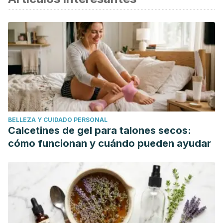
BELLEZA Y CUIDADO PERSONAL
Calcetines de gel para talones secos:
cómo funcionan y cuándo pueden ayudar