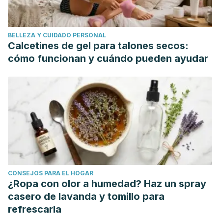
around HPV transmission via oral sex and oral cancer
development.
BMC Public Health
,
19
(1).
BELLEZA Y CUIDADO PERSONAL
Mayo Clinic. Enfermedades de transmisión sexual (ETS).
Calcetines de gel para talones secos:
Oct. 29, 2019.
cómo funcionan y cuándo pueden ayudar
Viero, C., Shibuya, I., Kitamura, N., Verkhratsky, A., Fujihara,
H., Katoh, A., … Dayanithi, G. (2010, October). Oxytocin:
Crossing the bridge between basic science and
pharmacotherapy.
CNS Neuroscience and Therapeutics
.
CONSEJOS PARA EL HOGAR
¿Ropa con olor a humedad? Haz un spray
casero de lavanda y tomillo para
refrescarla