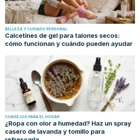
https://doi.org/10.1017/CBO9781107415324.004
Merino, J., & Noriega, M. (2011). La piel: Estructura y
Funciones. Universidad de Cantabria.
BELLEZA Y CUIDADO PERSONAL
Calcetines de gel para talones secos:
cómo funcionan y cuándo pueden ayudar
CONSEJOS PARA EL HOGAR
¿Ropa con olor a humedad? Haz un spray
casero de lavanda y tomillo para
refrescarla