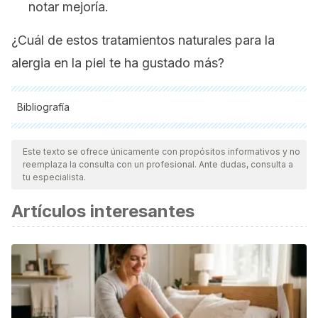
notar mejoría.
¿Cuál de estos tratamientos naturales para la
alergia en la piel te ha gustado más?
Bibliografía
Todas las fuentes citadas fueron revisadas a profundidad por
nuestro equipo, para asegurar su calidad, confiabilidad,
Este texto se ofrece únicamente con propósitos informativos y no
reemplaza la consulta con un profesional. Ante dudas, consulta a
vigencia y validez.
La bibliografía de este artículo fue
tu especialista.
considerada confiable y de precisión académica o
Artículos interesantes
científica.
Quirúrgica, M. (2012). Dermatología. Dermatologia
Cosmetica, Medica y Quirurgica.
https://doi.org/10.1016/j.ijfoodmicro.2015.01.016
Kumar, V., Abbas, A. K., & Aster, J. C. (2013). Piel. In Robbins
Patología Humana.