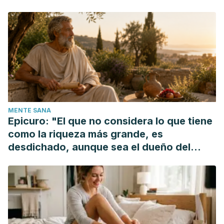
Freeman DB. (2002). Corns and calluses resulting from
mechanical hyperkeratosis.
aafp.org/afp/2002/0601/p2277.html
Hashmi F, et al. (2016). The evaluation of three treatments
for plantar callus: A three-armed randomized, comparative
trial using biophysical outcome measures. DOI:
10.1186/s13063-016-1377-2
Merrill TJ, et al. (n.d.). Relationship between smoking and
MENTE SANA
callus formation of the foot. DOI:
Epicuro: "El que no considera lo que tiene
podiatryinstitute.com/pdfs/Update_2012/2012_38.pdf
como la riqueza más grande, es
desdichado, aunque sea el dueño del
mundo"