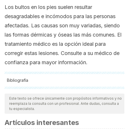
Los bultos en los pies suelen resultar
desagradables e incómodos para las personas
afectadas. Las causas son muy variadas, siendo
las formas dérmicas y óseas las más comunes. El
tratamiento médico es la opción ideal para
corregir estas lesiones. Consulte a su médico de
confianza para mayor información.
Bibliografía
Todas las fuentes citadas fueron revisadas a profundidad por
nuestro equipo, para asegurar su calidad, confiabilidad,
Este texto se ofrece únicamente con propósitos informativos y no
reemplaza la consulta con un profesional. Ante dudas, consulta a
vigencia y validez.
La bibliografía de este artículo fue
tu especialista.
considerada confiable y de precisión académica o
Artículos interesantes
científica.