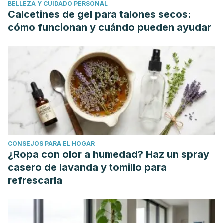
BELLEZA Y CUIDADO PERSONAL
Disponible
Calcetines de gel para talones secos:
en:
https://medlineplus.gov/spanish/ency/article/001270.htm
cómo funcionan y cuándo pueden ayudar
National Institute of Diabetes and Digestive and Kidney
Diseases. [Internet].
Control de la vejiga en las mujeres.
2010. Disponible en:
https://www.niddk.nih.gov/health-
information/informacion-de-la-salud/enfermedades-
urologicas/control-vejiga-mujeres
The North American Menopause Society. [Internet].
Lo que
usted debe saber sobre la vejiga hiperactiva en mujeres a
la mediana edad.
Disponible
CONSEJOS PARA EL HOGAR
en:
http://www.menopause.org/docs/default-document-
¿Ropa con olor a humedad? Haz un spray
library/bladder_spanish.pdf?sfvrsn=0
casero de lavanda y tomillo para
Clínica Mayo. Vejiga Hiperactiva. (2018). Recuperado el 1
refrescarla
de julio de 2020. https://www.mayoclinic.org/es-
es/diseases-conditions/overactive-bladder/symptoms-
causes/syc-20355715