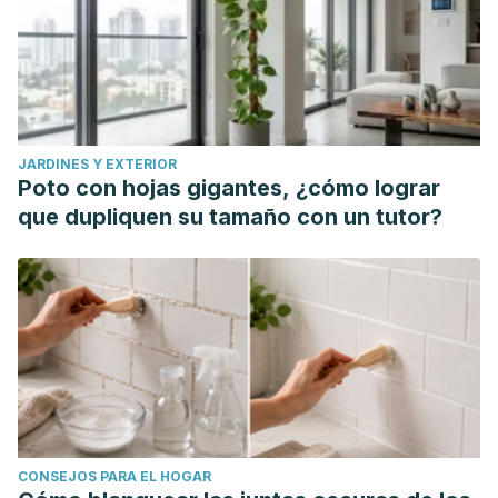
Bieber, E. J., Sanfilippo, J. S., & Horowitz, I. R. (2006).
Clinical Gynecology. In Clinical Gynecology.
https://doi.org/10.1016/C2009-0-31632-3
JARDINES Y EXTERIOR
Poto con hojas gigantes, ¿cómo lograr
que dupliquen su tamaño con un tutor?
CONSEJOS PARA EL HOGAR