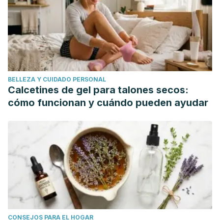
flow in microvessels in vivo. Circulation Research.
https://doi.org/10.1161/01.RES.75.5.904
Pries, A. R., Secomb, T. W., Gaehtgens, P., & Gross, J. F.
(1990). Blood flow in microvascular networks. Experiments
and simulation. Circulation Research.
https://doi.org/10.1161/01.RES.67.4.826
BELLEZA Y CUIDADO PERSONAL
Ku, D. N. (2002). BLOOD FLOW IN ARTERIES. Annual Review
Calcetines de gel para talones secos:
of Fluid Mechanics.
cómo funcionan y cuándo pueden ayudar
https://doi.org/10.1146/annurev.fluid.29.1.399
CONSEJOS PARA EL HOGAR