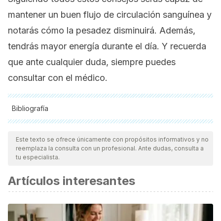
mantener un buen flujo de circulación sanguínea y
notarás cómo la pesadez disminuirá. Además,
tendrás mayor energía durante el día. Y recuerda
que ante cualquier duda, siempre puedes
consultar con el médico.
Bibliografía
Todas las fuentes citadas fueron revisadas a profundidad por
nuestro equipo, para asegurar su calidad, confiabilidad,
Este texto se ofrece únicamente con propósitos informativos y no
reemplaza la consulta con un profesional. Ante dudas, consulta a
vigencia y validez.
La bibliografía de este artículo fue
tu especialista.
considerada confiable y de precisión académica o
Artículos interesantes
científica.
Pries, A. R., Secomb, T. W., Geßner, T., Sperandio, M. B.,
Gross, J. F., & Gaehtgens, P. (1994). Resistance to blood