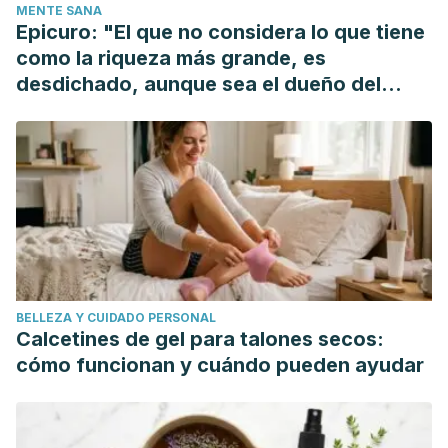
MENTE SANA
Pain. Explore. https://doi.org/10.1016/j.explore.2016.02.014
Epicuro: "El que no considera lo que tiene
Furlan, A. D., Imamura, M., Dryden, T., & Irvin, E
. (2009).
como la riqueza más grande, es
Massage for Low Back Pain. Spine.
desdichado, aunque sea el dueño del
https://doi.org/10.1097/BRS.0b013e3181ad7bd6
mundo"
Vernaza Pinzón, P.
(2007). El Masaje Como técnica De
intervención En El Manejo Del Dolor. Rev. Fac. Cienc. Salud
Univ. Cauca, 9, 46-53.
BELLEZA Y CUIDADO PERSONAL
Calcetines de gel para talones secos:
cómo funcionan y cuándo pueden ayudar