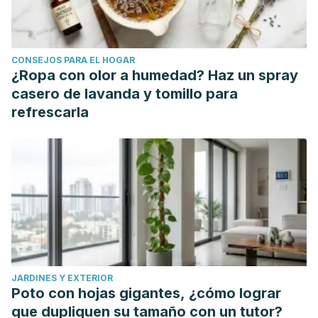
[citado 2018 Nov 08] ; 26( 1 ): 27-36. Disponible en:
http://scielo.isciii.es/scielo.php?
script=sci_arttext&amp
;pid=S0212-
CONSEJOS PARA EL HOGAR
16112011000100003&lng=es.
¿Ropa con olor a humedad? Haz un spray
casero de lavanda y tomillo para
refrescarla
JARDINES Y EXTERIOR
Poto con hojas gigantes, ¿cómo lograr
que dupliquen su tamaño con un tutor?