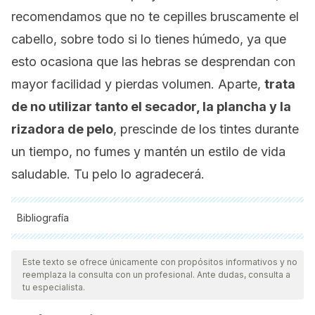
recomendamos que no te cepilles bruscamente el
cabello, sobre todo si lo tienes húmedo, ya que
esto ocasiona que las hebras se desprendan con
mayor facilidad y pierdas volumen. Aparte,
trata
de no utilizar tanto el secador, la plancha y la
rizadora de pelo
, prescinde de los tintes durante
un tiempo, no fumes y mantén un estilo de vida
saludable. Tu pelo lo agradecerá.
Bibliografía
Todas las fuentes citadas fueron revisadas a profundidad por
nuestro equipo, para asegurar su calidad, confiabilidad,
Este texto se ofrece únicamente con propósitos informativos y no
reemplaza la consulta con un profesional. Ante dudas, consulta a
vigencia y validez.
La bibliografía de este artículo fue
tu especialista.
considerada confiable y de precisión académica o