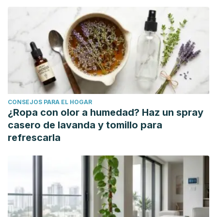
throughout the life of the hair fibre. Int J Cosmet Sci, 37: 16-
24. doi:
10.1111/ics.12285
Lee Y, Kim YD, Hyun HJ, Pi LQ, Jin X, Lee WS. Hair shaft
damage from heat and drying time of hair dryer.
Ann
Dermatol
. 2011;23(4):455–462. doi:10.5021/ad.2011.23.4.455
Rasane P, Jha A, Sabikhi L, Kumar A, Unnikrishnan VS.
Nutritional advantages of oats and opportunities for its
CONSEJOS PARA EL HOGAR
processing as value added foods - a review.
J Food Sci
¿Ropa con olor a humedad? Haz un spray
Technol
. 2015;52(2):662–675. doi:10.1007/s13197-013-1072-
casero de lavanda y tomillo para
1
refrescarla
Zaid AN, Jaradat NA, Eid AM, Al Zabadi H, Alkaiyat A,
Darwish SA. Ethnopharmacological survey of home
remedies used for treatment of hair and scalp and their
methods of preparation in the West Bank-Palestine.
BMC
Complement Altern Med
. 2017;17(1):355. Published 2017 Jul
5. doi:10.1186/s12906-017-1858-1