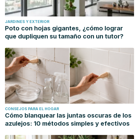
Lin TK, Zhong L, Santiago JL. Anti-Inflammatory and Skin
Barrier Repair Effects of Topical Application of Some Plant
JARDINES Y EXTERIOR
Oils.
Int J Mol Sci
. 2017;19(1):70. Published 2017 Dec 27.
Poto con hojas gigantes, ¿cómo lograr
doi:10.3390/ijms19010070
que dupliquen su tamaño con un tutor?
CONSEJOS PARA EL HOGAR
Cómo blanquear las juntas oscuras de los
azulejos: 10 métodos simples y efectivos