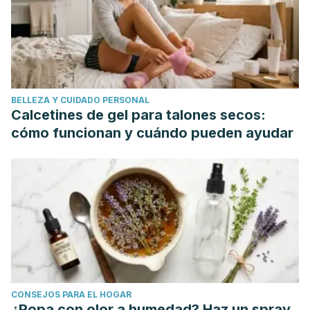
03237-4_3
Valerian (Valeriana officinalis). (2003). In Clinical Guide to
Nutrition & Dietary Supplements in Disease Management.
https://doi.org/10.1016/B978-0-443-07193-5.50101-1
Murphy, K., Kubin, Z. J., Shepherd, J. N., & Ettinger, R. H.
BELLEZA Y CUIDADO PERSONAL
(2010). Valeriana officinalis root extracts have potent
Calcetines de gel para talones secos:
anxiolytic effects in laboratory rats. Phytomedicine.
cómo funcionan y cuándo pueden ayudar
https://doi.org/10.1016/j.phymed.2009.10.020
CONSEJOS PARA EL HOGAR
¿Ropa con olor a humedad? Haz un spray