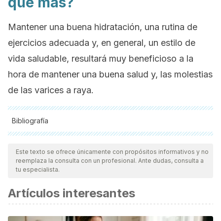
qué más?
Mantener una buena hidratación, una rutina de
ejercicios adecuada y, en general, un estilo de
vida saludable, resultará muy beneficioso a la
hora de mantener una buena salud y, las molestias
de las varices a raya.
Bibliografía
Todas las fuentes citadas fueron revisadas a profundidad por
nuestro equipo, para asegurar su calidad, confiabilidad,
Este texto se ofrece únicamente con propósitos informativos y no
reemplaza la consulta con un profesional. Ante dudas, consulta a
vigencia y validez.
La bibliografía de este artículo fue
tu especialista.
considerada confiable y de precisión académica o
Artículos interesantes
científica.
¿Cómo se eliminan las varices? – CinfaSalud. (n.d.).
Retrieved November 22, 2018, from