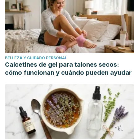
https://www.cinfasalud.com/areas-de-salud/cuidado-
diario/piernas/varices/
Varices, qué son – Salud al día. (n.d.). Retrieved November
22, 2018, from
https://www.webconsultas.com/varices/varices-741
Várices. (n.d.). Retrieved from
BELLEZA Y CUIDADO PERSONAL
https://medlineplus.gov/spanish/varicoseveins.html
Calcetines de gel para talones secos:
Várices | National Heart, Lung, and Blood Institute (NHLBI).
cómo funcionan y cuándo pueden ayudar
(n.d.). Retrieved November 22, 2018, from
https://www.nhlbi.nih.gov/health-topics/espanol/varices