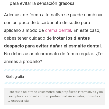
para evitar la sensación grasosa.
Además, de forma alternativa se puede combinar
con un poco de bicarbonato de sodio para
aplicarlo a modo de
crema dental
. En este caso,
debes tener cuidado de
frotar los dientes
despacio para evitar dañar el esmalte dental.
No debes usar bicarbonato de forma regular. ¿Te
animas a probarlo?
Bibliografía
Todas las fuentes citadas fueron revisadas a profundidad por
nuestro equipo, para asegurar su calidad, confiabilidad,
Este texto se ofrece únicamente con propósitos informativos y no
reemplaza la consulta con un profesional. Ante dudas, consulta a
vigencia y validez.
La bibliografía de este artículo fue
tu especialista.
considerada confiable y de precisión académica o