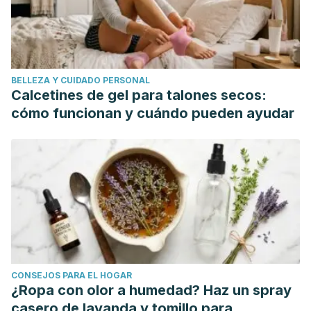
Streptococcus mutans count in saliva in comparison with
chlorhexidine mouthwash.
Journal of Contemporary Dental
Practice
,
17
(1), 38–41. https://doi.org/10.5005/jp-journals-
10024-1800
BELLEZA Y CUIDADO PERSONAL
Asokan, S., Saravana Kumar, R., Emmadi, P., Raghuraman,
Calcetines de gel para talones secos:
R., & Sivakumar, N. (2011). Effect of oil pulling on halitosis
cómo funcionan y cuándo pueden ayudar
and microorganisms causing halitosis: A randomized
controlled pilot trial. Journal of Indian Society of
Pedodontics and Preventive Dentistry, 29(2), 90–94.
https://doi.org/10.4103/0970-4388.84678
Shanbhag VK. Oil pulling for maintaining oral hygiene - A
review.
J Tradit Complement Med
. 2016;7(1):106–109.
Published 2016 Jun 6. doi:10.1016/j.jtcme.2016.05.004
CONSEJOS PARA EL HOGAR
¿Ropa con olor a humedad? Haz un spray
casero de lavanda y tomillo para