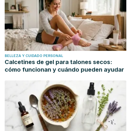
Clinical use of Hypericum perforatum (St John’s wort) in
depression: A meta-analysis. Journal of Affective
Disorders.
https://doi.org/10.1016/j.jad.2016.12.048
Apaydin, E. A., Maher, A. R., Shanman, R., Booth, M. S.,
Miles, J. N. V., Sorbero, M. E., & Hempel, S. (2016). A
systematic review of St. John’s wort for major depressive
disorder. Systematic Reviews.
BELLEZA Y CUIDADO PERSONAL
https://doi.org/10.1186/s13643-016-0325-2
Calcetines de gel para talones secos:
Yücel, A., Kan, Y., Yesilada, E., & Akın, O. (2017). Effect of
cómo funcionan y cuándo pueden ayudar
St.John’s wort (Hypericum perforatum) oily extract for the
care and treatment of pressure sores; a case report.
Journal of Ethnopharmacology.
https://doi.org/10.1016/j.jep.2016.12.030
Becker, S. P., Luebbe, A. M., Greening, L., Fite, P. J., &
Stoppelbein, L. (2017). A Preliminary Investigation of the
Relation Between Thyroid Functioning and Sluggish