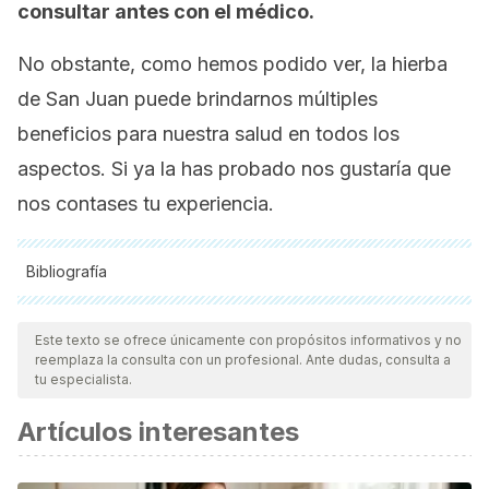
consultar antes con el médico.
No obstante, como hemos podido ver, la hierba
de San Juan puede brindarnos múltiples
beneficios para nuestra salud en todos los
aspectos. Si ya la has probado nos gustaría que
nos contases tu experiencia.
Bibliografía
Todas las fuentes citadas fueron revisadas a profundidad por
nuestro equipo, para asegurar su calidad, confiabilidad,
Este texto se ofrece únicamente con propósitos informativos y no
reemplaza la consulta con un profesional. Ante dudas, consulta a
vigencia y validez.
La bibliografía de este artículo fue
tu especialista.
considerada confiable y de precisión académica o
Artículos interesantes
científica.
Ng, Q. X., Venkatanarayanan, N., & Ho, C. Y. X. (2017).