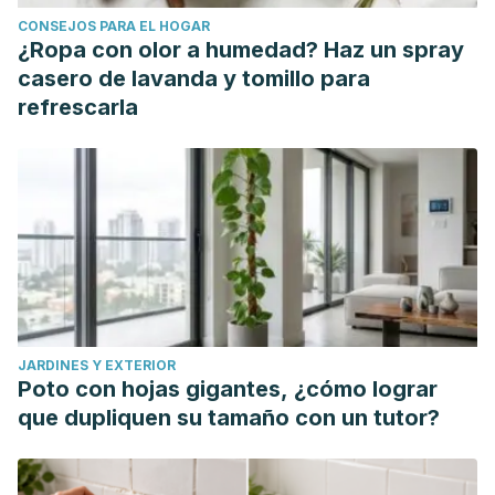
Cognitive Tempo in Children. Journal of Attention
CONSEJOS PARA EL HOGAR
Disorders.
https://doi.org/10.1177/1087054712466917
¿Ropa con olor a humedad? Haz un spray
Hisil, Y., Sahin, F., & Omay, S. B. (2005). Composition of
casero de lavanda y tomillo para
Hypericum perforatum L. and its medical importance.
refrescarla
UHOD, Uluslararasi Hematoloji-Onkoloji Dergisi.
JARDINES Y EXTERIOR
Poto con hojas gigantes, ¿cómo lograr
que dupliquen su tamaño con un tutor?