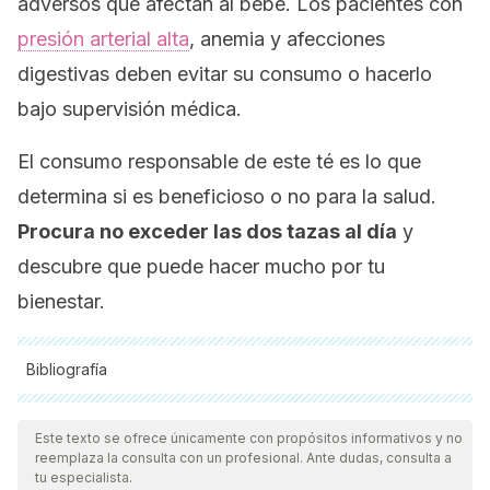
adversos que afectan al bebé. Los pacientes con
presión arterial alta
, anemia y afecciones
digestivas deben evitar su consumo o hacerlo
bajo supervisión médica.
El consumo responsable de este té es lo que
determina si es beneficioso o no para la salud.
Procura no exceder las dos tazas al día
y
descubre que puede hacer mucho por tu
bienestar.
Bibliografía
Todas las fuentes citadas fueron revisadas a profundidad por
nuestro equipo, para asegurar su calidad, confiabilidad,
Este texto se ofrece únicamente con propósitos informativos y no
reemplaza la consulta con un profesional. Ante dudas, consulta a
vigencia y validez.
La bibliografía de este artículo fue
tu especialista.