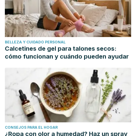
(2009, September). The effects of green tea on weight
loss and weight maintenance: A meta-analysis.
International
Journal of Obesity
. https://doi.org/10.1038/ijo.2009.135
Itoh, Y., Yasui, T., Okada, A., Tozawa, K., Hayashi, Y., &
Kohri, K. (2005). Preventive effects of green tea on renal
BELLEZA Y CUIDADO PERSONAL
stone formation and the role of oxidative stress in
Calcetines de gel para talones secos:
nephrolithiasis.
Journal of Urology
,
173
(1), 271–275.
cómo funcionan y cuándo pueden ayudar
https://doi.org/10.1097/01.ju.0000141311.51003.87
Kim, S. H., Jun, C. D., Suk, K., Choi, B. J., Lim, H., Park, S., ...
& Shin, T. Y. (2006). Gallic acid inhibits histamine release
and pro-inflammatory cytokine production in mast cells.
Toxicological Sciences
,
91
(1), 123-131.
https://academic.oup.com/toxsci/article/91/1/123/1672576?
login=true
Pervin M, Unno K, Ohishi T, Tanabe H, Miyoshi N,
CONSEJOS PARA EL HOGAR
Nakamura Y. Beneficial Effects of Green Tea Catechins on
¿Ropa con olor a humedad? Haz un spray