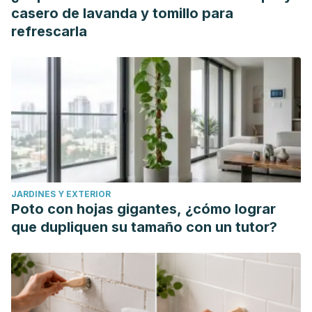
Neurodegenerative Diseases.
Molecules
. 2018;23(6):1297.
casero de lavanda y tomillo para
Published 2018 May 29. doi:10.3390/molecules23061297
refrescarla
Salas-Hernández, A., Hurtado-Ovalle, S. A., Marín-Padilla,
A. L., Arriaga-Domínguez, M. P., Salas-Herrera, M. M., Martín
del Campo-Cervantes, J., & Esparza-Ramos, S. B. Influencia
del té verde y del té de jengibre en el rendimiento
deportivo del futbolista Influence of green tea and ginger
tea on the sports performance of the soccer player.
http://portal.amelica.org/ameli/jatsRepo/486/4862106005/4
Suzuki Y, Miyoshi N, Isemura M. Health-promoting effects
JARDINES Y EXTERIOR
of green tea.
Proc Jpn Acad Ser B Phys Biol Sci
.
Poto con hojas gigantes, ¿cómo lograr
2012;88(3):88–101. doi:10.2183/pjab.88.88
que dupliquen su tamaño con un tutor?
Weinreb, O., Mandel, S., Amit, T., & Youdim, M. B. (2004).
Neurological mechanisms of green tea polyphenols in
Alzheimer's and Parkinson's diseases.
The Journal of
nutritional biochemistry
,
15
(9), 506-516.