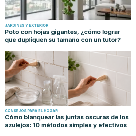
1995.202151
Khodadadi H, Pakdel R, Khazaei M, Niazmand S, Bavarsad
K, Hadjzadeh MA. A comparison of the effects of
Portulaca
JARDINES Y EXTERIOR
oleracea
seeds hydro-alcoholic extract and Vitamin C on
Poto con hojas gigantes, ¿cómo lograr
biochemical, hemodynamic and functional parameters in
que dupliquen su tamaño con un tutor?
cardiac tissue of rats with subclinical
hyperthyroidism.
Avicenna J Phytomed
. 2018;8(2):161–169.
Yang X, Yan Y, Li J, et al. Protective effects of ethanol
extract from Portulaca oleracea L on dextran sulphate
sodium-induced mice ulcerative colitis involving anti-
inflammatory and antioxidant.
Am J Transl Res
.
2016;8(5):2138–2148. Published 2016 May 15.
Ramadan BK, Schaalan MF, Tolba AM. Hypoglycemic and
CONSEJOS PARA EL HOGAR
pancreatic protective effects of Portulaca oleracea extract
Cómo blanquear las juntas oscuras de los
in alloxan induced diabetic rats.
BMC Complement Altern
azulejos: 10 métodos simples y efectivos
Med
. 2017;17(1):37. Published 2017 Jan 11.