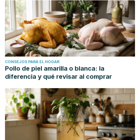
doi:10.1186/s12906-016-1530-1
Mousavi S M, Bagheri G, Saeidi S. Antibacterial Activities of
the Hydroalcoholic Extract of
Portulaca
o
leracea
Leaves
and Seeds in Sistan Region, Southeastern Iran, Int J Infect.
2015 ; 2(2):e23214.
doi: 10.17795/iji-23214
.
Jaiswal, G. (2018). Purslane in Cosmetics: A
Review.
International Journal of Science and Research
CONSEJOS PARA EL HOGAR
(IJSR)
,
7
(11), 1341–1344. Retrieved from
Pollo de piel amarilla o blanca: la
https://www.ijsr.net/archive/v7i11/ART20193014.pdf
diferencia y qué revisar al comprar
Dkhil, M. A., Moniem, A. E. A., Al-Quraishy, S., & Saleh, R. A.
(2011). Antioxidant effect of purslane (Portulaca oleracea)
and its mechanism of action.
Journal of Medicinal Plants
Research
,
5
(9), 1589–1593.