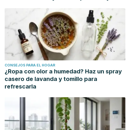
https://doi.org/10.1155/2015/925631
Rahimi VB, Ajam F, Rakhshandeh H, Askari VR. A
Pharmacological Review on
Portulaca oleracea
L.: Focusing
on Anti-Inflammatory, Anti- Oxidant, Immuno-Modulatory
and Antitumor Activities.
J Pharmacopuncture
. 2019;22(1):7–
15. doi:10.3831/KPI.2019.22.001
Uddin MK, Juraimi AS, Hossain MS, Nahar MA, Ali ME,
Rahman MM. Purslane weed (Portulaca oleracea): a
CONSEJOS PARA EL HOGAR
prospective plant source of nutrition, omega-3 fatty acid,
¿Ropa con olor a humedad? Haz un spray
and antioxidant attributes.
ScientificWorldJournal
.
casero de lavanda y tomillo para
2014;2014:951019. Published 2014 Feb 10.
refrescarla
doi:10.1155/2014/951019
Sedighi M, Bahmani M, Asgary S, Beyranvand F, Rafieian-
Kopaei M. A review of plant-based compounds and
medicinal plants effective on atherosclerosis.
J Res Med
Sci
. 2017;22:30. Published 2017 Mar 15. doi:10.4103/1735-