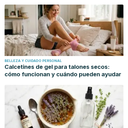
mundo"
CDT. (2016).
Brotes de acné por zonas, ¿qué significan?
[online] Avaiable
at:
https://capsulabdr.es/blog/2016/10/31/brotes-de-acne-
por-zonas/
BELLEZA Y CUIDADO PERSONAL
Calcetines de gel para talones secos:
cómo funcionan y cuándo pueden ayudar