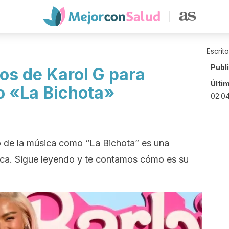
Escrit
Publ
ios de Karol G para
Últi
 «La Bichota»
02:0
o de la música como “La Bichota” es una
sica. Sigue leyendo y te contamos cómo es su