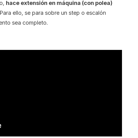
do,
hace extensión en máquina (con polea)
 Para ello, se para sobre un
step
o escalón
ento sea completo.