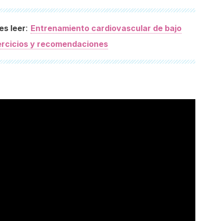
:
es leer
Entrenamiento cardiovascular de bajo
ercicios y recomendaciones