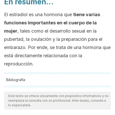
En resumen…
El estradiol es una hormona que
tiene varias
funciones importantes en el cuerpo de la
mujer
, tales como el desarrollo sexual en la
pubertad, la ovulación y la preparación para el
embarazo. Por ende, se trata de una hormona que
está directamente relacionada con la
reproducción.
Bibliografía
Todas las fuentes citadas fueron revisadas a profundidad por
nuestro equipo, para asegurar su calidad, confiabilidad,
Este texto se ofrece únicamente con propósitos informativos y no
reemplaza la consulta con un profesional. Ante dudas, consulta a
vigencia y validez.
La bibliografía de este artículo fue
tu especialista.
considerada confiable y de precisión académica o