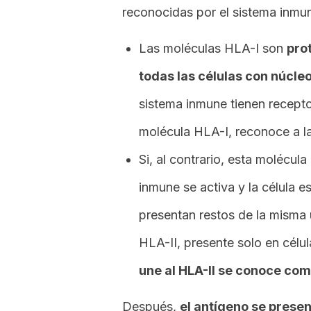
reconocidas por el sistema inm
Las moléculas HLA-I son
pro
todas las células con núcle
sistema inmune tienen recepto
molécula HLA-I, reconoce a la
Si, al contrario, esta molécula
inmune se activa y la célula es
presentan restos de la misma 
HLA-II, presente solo en célu
une al HLA-II se conoce com
Después,
el antígeno se presen