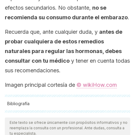
efectos secundarios. No obstante,
no se
recomienda su consumo durante el embarazo
.
Recuerda que, ante cualquier duda, y
antes de
probar cualquiera de estos remedios
naturales para regular las hormonas, debes
consultar con tu médico
y tener en cuenta todas
sus recomendaciones.
Imagen principal cortesía de
© wikiHow.com
Bibliografía
Todas las fuentes citadas fueron revisadas a profundidad por
nuestro equipo, para asegurar su calidad, confiabilidad,
Este texto se ofrece únicamente con propósitos informativos y no
reemplaza la consulta con un profesional. Ante dudas, consulta a
vigencia y validez.
La bibliografía de este artículo fue
tu especialista.