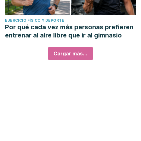
therapy in ovariectomized rats exposed at high altitude.
Reprod Med Biol. 2020 Nov 11;20(1):88-95.
EJERCICIO FÍSICO Y DEPORTE
Por qué cada vez más personas prefieren
entrenar al aire libre que ir al gimnasio
Cargar más...