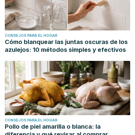
Jamialahmadi T, Pirro M, Sahebkar A. Curcumin: a
phytochemical modulator of estrogens and androgens in
tumors of the reproductive system. Pharmacol Res. 2020
Jun;156:104765.
CONSEJOS PARA EL HOGAR
Nowak DA, Snyder DC, Brown AJ, Demark-Wahnefried W.
Cómo blanquear las juntas oscuras de los
The Effect of Flaxseed Supplementation on Hormonal
azulejos: 10 métodos simples y efectivos
Levels Associated with Polycystic Ovarian Syndrome: A
Case Study. Curr Top Nutraceutical Res. 2007;5(4):177-181.
Nowak K, Ratajczak-Wrona W, Górska M, Jabłońska E.
Parabens and their effects on the endocrine system. Mol
Cell Endocrinol. 2018 Oct 15;474:238-251.
Saghafi N, Ghazanfarpour M, Khadivzadeh T, Babakhanian
M, Afiat M. The Effect of Foeniculum Vulgare (Fennel) on
Body Composition in Postmenopausal Women with Excess
CONSEJOS PARA EL HOGAR
Weight: A Double-blind Randomized Placebo-controlled
Pollo de piel amarilla o blanca: la
Trial. J Menopausal Med. 2017 Dec;23(3):166-171.
diferencia y qué revisar al comprar