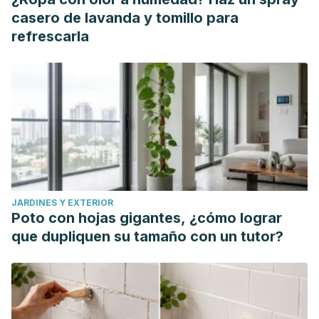
29;9:881843.
casero de lavanda y tomillo para
Kim TW, Jeong JH, Hong SC. The impact of sleep and
refrescarla
circadian disturbance on hormones and metabolism. Int J
Endocrinol. 2015;2015:591729.
Khadivzadeh T, Najafi MN, Kargarfard L, Ghazanfarpour M,
Dizavandi FR, Khorsand I. Effect of Fennel on the Health
Status of Menopausal Women: A Systematic and Meta-
analysis. J Menopausal Med. 2018 Apr;24(1):67-74.
Meissner HO, Mrozikiewicz P, Bobkiewicz-Kozlowska T,
Mscisz A, Kedzia B, Lowicka A, Reich-Bilinska H,
JARDINES Y EXTERIOR
Kapczynski W, Barchia I. Hormone-Balancing Effect of Pre-
Poto con hojas gigantes, ¿cómo lograr
Gelatinized Organic Maca (Lepidium peruvianum Chacon):
que dupliquen su tamaño con un tutor?
(I) Biochemical and Pharmacodynamic Study on Maca
using Clinical Laboratory Model on Ovariectomized Rats. Int
J Biomed Sci. 2006 Sep;2(3):260-72.
Mohajeri M, Bianconi V, Ávila-Rodriguez MF, Barreto GE,