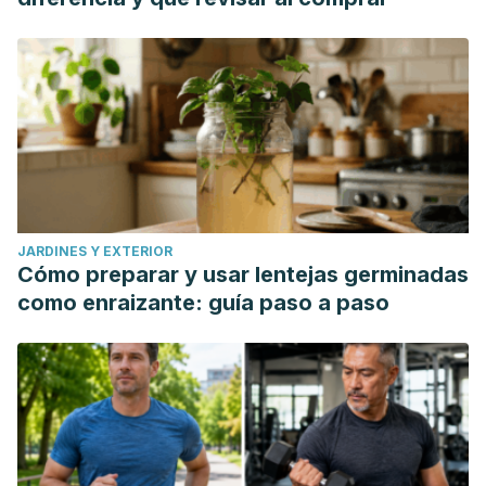
Saldeen P, Saldeen T. Women and omega-3 Fatty acids.
Obstet Gynecol Surv. 2004 Oct;59(10):722-30; quiz 745-6.
Shah MZUH, Shrivastava VK. Turmeric extract alleviates
endocrine-metabolic disturbances in letrozole-induced
PCOS by increasing adiponectin circulation: A comparison
with Metformin. Metabol Open. 2021 Dec 20;13:100160.
Simopoulos AP. The importance of the ratio of omega-
6/omega-3 essential fatty acids. Biomed Pharmacother.
JARDINES Y EXTERIOR
2002 Oct;56(8):365-79.
Cómo preparar y usar lentejas germinadas
Tanideh, R., Delavari, S., Farshad, O., Irajie, C., Javad Yavari
como enraizante: guía paso a paso
Barhaghtalab, M., Koohpeyma, F., ... & Iraji, A. Effect of
flaxseed oil on biochemical parameters, hormonal indexes
and stereological changes in ovariectomized rats.
Veterinary Medicine and Science. 2021; 7(2): 521-533.
Ybañez-Julca RO, Asunción-Alvarez D, Palacios J,
Nwokocha CR. Maca extracts and estrogen replacement