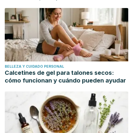
drinks-that-affect-body-
mundo"
odor#:~:text=Our%20bodies%20metabolize%20alcohol%20
Jan Havlicek, Pavlina Lenochova, The Effect of Meat
Consumption on Body Odor Attractiveness,
Chemical
Senses
, Volume 31, Issue 8, October 2006, Pages 747–
752,
https://doi.org/10.1093/chemse/bjl017
Clínica Mayo. Sudoración y olor corporal. (2020).
Recuperado el 1 de septiembre de 2020.
BELLEZA Y CUIDADO PERSONAL
https://www.mayoclinic.org/es-es/diseases-
Calcetines de gel para talones secos:
conditions/sweating-and-body-odor/diagnosis-
cómo funcionan y cuándo pueden ayudar
treatment/drc-20353898
Morales-González, J. A., Madrigal-Bujaidar, E., Sánchez-
Gutiérrez, M., Izquierdo-Vega, J. A., Valadez-Vega, M.,
Álvarez-González, I., Morales-González, Á., & Madrigal-
Santillán, E. (2019). Garlic (
Allium sativum
L.): A Brief Review
of Its Antigenotoxic Effects.
Foods (Basel,