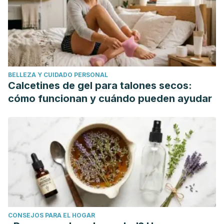
Borrego, M. A. (2016). Adrenalina en el paro cardíaco:
revisión sistemática y metaanálisis.
Revista Latino-
Americana Enfermagen
. https://doi.org/10.1590/1518-
8345.1317.2821
Brandan, N., Llanos, I., Díaz, D. A., & Rodríguez, A. (2010).
BELLEZA Y CUIDADO PERSONAL
Hormonas Catecolamínicas Adrenales.
Cátedra de
Calcetines de gel para talones secos:
Bioquímica
.
cómo funcionan y cuándo pueden ayudar
Comité de Medicamentos de la Asociación Española de
Pediatría. (2017). Adrenalina. Pediamécum.
CONSEJOS PARA EL HOGAR