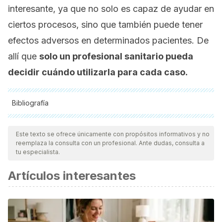
interesante, ya que no solo es capaz de ayudar en
ciertos procesos, sino que también puede tener
efectos adversos en determinados pacientes. De
allí que
solo un profesional sanitario pueda
decidir cuándo utilizarla para cada caso.
Bibliografía
Todas las fuentes citadas fueron revisadas a profundidad por
nuestro equipo, para asegurar su calidad, confiabilidad,
Este texto se ofrece únicamente con propósitos informativos y no
reemplaza la consulta con un profesional. Ante dudas, consulta a
vigencia y validez.
La bibliografía de este artículo fue
tu especialista.
considerada confiable y de precisión académica o
Artículos interesantes
científica.
G. Gonzalez, B., & Escobar, A. (2006). Estrés y sistema
inmune.
Rev Mex Neuroci
.
Morales-Cané, I., Del, M., Valverde-León, R., & Rodríguez-